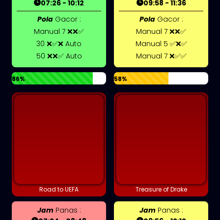
07:26 - 10:12
09:58 - 11:36
Pola
Gacor :
Pola
Gacor :
Manual 7 ❌❌✅
Manual 7 ❌❌✅
30 ❌✅❌ Auto
Manual 5 ✅❌✅
50 ❌❌✅ Auto
Manual 7 ❌✅✅
86%
58%
Road to UEFA
Treasure of Drake
Jam
Panas :
Jam
Panas :