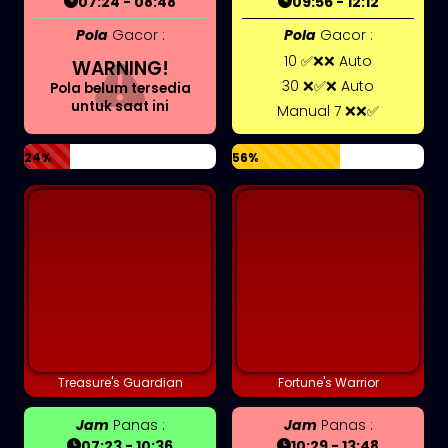
07:24 - 08:48
09:56 - 12:12
Pola
Gacor :
Pola
Gacor :
10 ✅❌❌ Auto
WARNING!
30 ❌✅❌ Auto
Pola belum tersedia
untuk saat ini
Manual 7 ❌❌✅
24%
56%
Treasure's Guardian
Fortune's Warrior
Jam
Panas :
Jam
Panas :
07:23 - 10:36
10:29 - 13:48