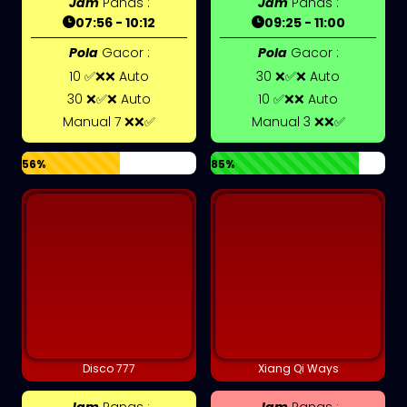
Jam
Panas :
Jam
Panas :
07:56 - 10:12
09:25 - 11:00
Pola
Gacor :
Pola
Gacor :
10 ✅❌❌ Auto
30 ❌✅❌ Auto
30 ❌✅❌ Auto
10 ✅❌❌ Auto
Manual 7 ❌❌✅
Manual 3 ❌❌✅
56%
85%
Disco 777
Xiang Qi Ways
Jam
Panas :
Jam
Panas :