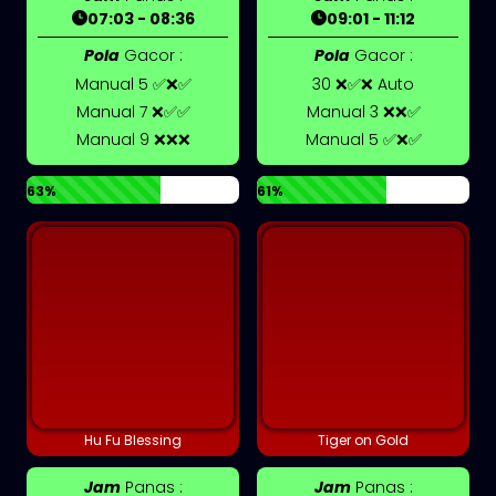
07:03 - 08:36
09:01 - 11:12
Pola
Gacor :
Pola
Gacor :
Manual 5 ✅❌✅
30 ❌✅❌ Auto
Manual 7 ❌✅✅
Manual 3 ❌❌✅
Manual 9 ❌❌❌
Manual 5 ✅❌✅
63%
61%
Hu Fu Blessing
Tiger on Gold
Jam
Panas :
Jam
Panas :