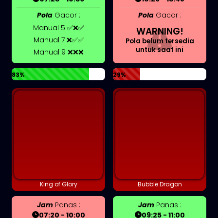
Pola
Gacor :
Pola
Gacor :
Manual 5 ✅❌✅
WARNING!
Manual 7 ❌✅✅
Pola belum tersedia
untuk saat ini
Manual 9 ❌❌❌
83%
29%
King of Glory
Bubble Dragon
Jam
Panas :
Jam
Panas :
07:20 - 10:00
09:25 - 11:00