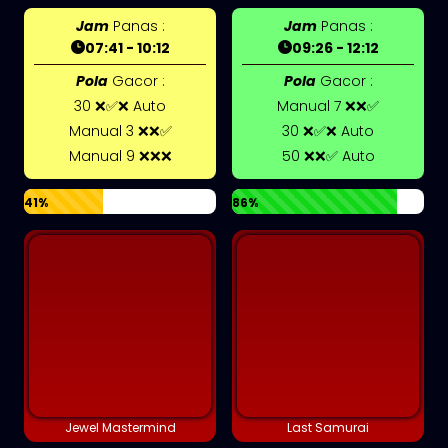
Jam
Panas :
Jam
Panas :
07:41 - 10:12
09:26 - 12:12
Pola
Gacor :
Pola
Gacor :
30 ❌✅❌ Auto
Manual 7 ❌❌✅
Manual 3 ❌❌✅
30 ❌✅❌ Auto
Manual 9 ❌❌❌
50 ❌❌✅ Auto
41%
86%
Jewel Mastermind
Last Samurai