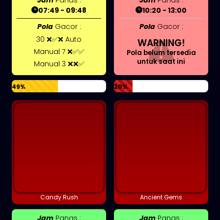
07:49 - 09:48
10:20 - 13:00
Pola
Gacor :
Pola
Gacor :
30 ❌✅❌ Auto
WARNING!
Manual 7 ❌✅✅
Pola belum tersedia
untuk saat ini
Manual 3 ❌❌✅
49%
20%
Candy Rush
Ancient Gems
Jam
Panas :
Jam
Panas :