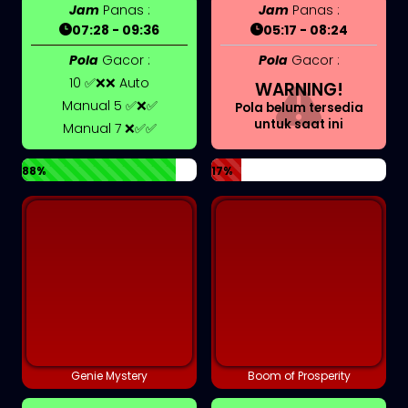
Jam
Panas :
Jam
Panas :
07:28 - 09:36
05:17 - 08:24
Pola
Gacor :
Pola
Gacor :
10 ✅❌❌ Auto
WARNING!
Manual 5 ✅❌✅
Pola belum tersedia
untuk saat ini
Manual 7 ❌✅✅
88%
17%
Genie Mystery
Boom of Prosperity