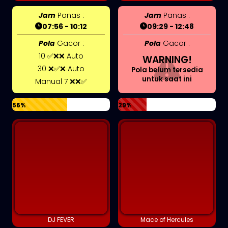
Jam
Panas :
Jam
Panas :
07:56 - 10:12
09:29 - 12:48
Pola
Gacor :
Pola
Gacor :
10 ✅❌❌ Auto
WARNING!
30 ❌✅❌ Auto
Pola belum tersedia
untuk saat ini
Manual 7 ❌❌✅
56%
29%
DJ FEVER
Mace of Hercules