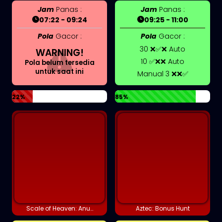
Jam
Panas :
Jam
Panas :
07:22 - 09:24
09:25 - 11:00
Pola
Gacor :
Pola
Gacor :
30 ❌✅❌ Auto
WARNING!
10 ✅❌❌ Auto
Pola belum tersedia
untuk saat ini
Manual 3 ❌❌✅
22%
85%
Scale of Heaven: Anubis
Aztec: Bonus Hunt