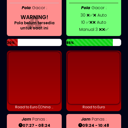
Pola
Gacor :
Pola
Gacor :
30 ❌✅❌ Auto
WARNING!
10 ✅❌❌ Auto
Pola belum tersedia
untuk saat ini
Manual 3 ❌❌✅
20%
85%
Road to Euro (China version)
Road to Euro
Jam
Panas :
Jam
Panas :
07:27 - 08:24
09:24 - 10:48