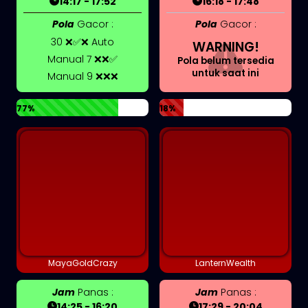
14:17 - 17:52
16:18 - 17:48
Pola
Gacor :
Pola
Gacor :
30 ❌✅❌ Auto
WARNING!
Manual 7 ❌❌✅
Pola belum tersedia
untuk saat ini
Manual 9 ❌❌❌
77%
18%
MayaGoldCrazy
LanternWealth
Jam
Panas :
Jam
Panas :
14:25 - 16:20
17:29 - 20:04