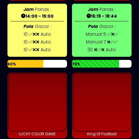
Jam
Panas :
Jam
Panas :
14:00 - 15:00
16:19 - 18:44
Pola
Gacor :
Pola
Gacor :
10 ✅❌❌ Auto
Manual 5 ✅❌✅
10 ✅❌❌ Auto
Manual 7 ❌✅✅
10 ✅❌❌ Auto
30 ❌✅❌ Auto
60%
79%
LUCKY COLOR GAME
King Of Football