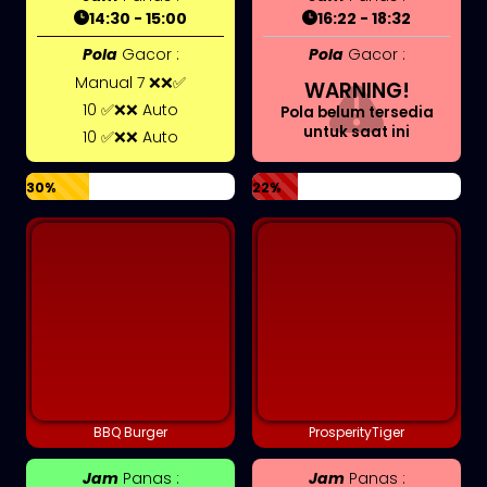
14:30 - 15:00
16:22 - 18:32
Pola
Gacor :
Pola
Gacor :
Manual 7 ❌❌✅
WARNING!
10 ✅❌❌ Auto
Pola belum tersedia
untuk saat ini
10 ✅❌❌ Auto
30%
22%
BBQ Burger
ProsperityTiger
Jam
Panas :
Jam
Panas :