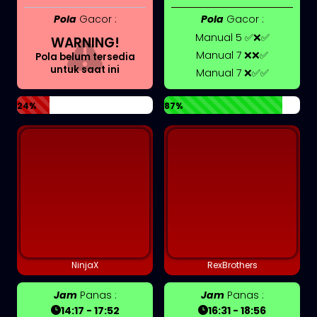
Pola
Gacor :
Pola
Gacor :
Manual 5 ✅❌✅
WARNING!
Manual 7 ❌❌✅
Pola belum tersedia
untuk saat ini
Manual 7 ❌✅✅
24%
87%
NinjaX
RexBrothers
Jam
Panas :
Jam
Panas :
14:17 - 17:52
16:31 - 18:56