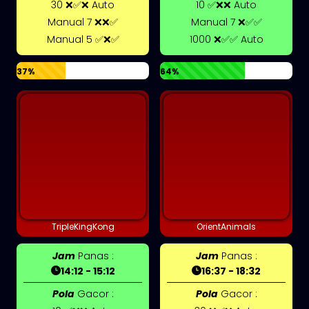
30 ❌✅❌ Auto
10 ✅❌❌ Auto
Manual 7 ❌❌✅
Manual 7 ❌✅✅
Manual 5 ✅❌✅
1000 ❌✅✅ Auto
37%
64%
TripleKingKong
OrientAnimals
Jam
Panas :
Jam
Panas :
14:12 - 15:12
16:37 - 18:32
Pola
Gacor :
Pola
Gacor :