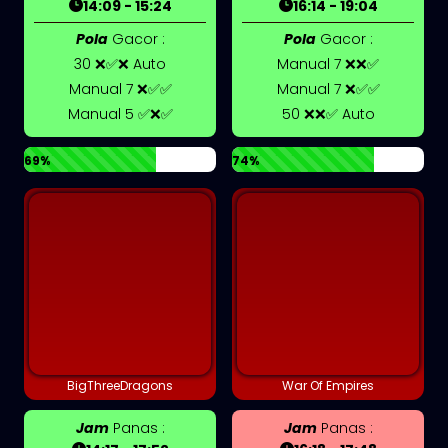
14:09 - 15:24
16:14 - 19:04
Pola
Gacor :
Pola
Gacor :
30 ❌✅❌ Auto
Manual 7 ❌❌✅
Manual 7 ❌✅✅
Manual 7 ❌✅✅
Manual 5 ✅❌✅
50 ❌❌✅ Auto
69%
74%
BigThreeDragons
War Of Empires
Jam
Panas :
Jam
Panas :