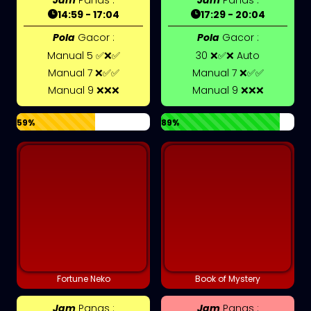
14:59 - 17:04
17:29 - 20:04
Pola
Gacor :
Pola
Gacor :
Manual 5 ✅❌✅
30 ❌✅❌ Auto
Manual 7 ❌✅✅
Manual 7 ❌✅✅
Manual 9 ❌❌❌
Manual 9 ❌❌❌
59%
89%
Fortune Neko
Book of Mystery
Jam
Panas :
Jam
Panas :