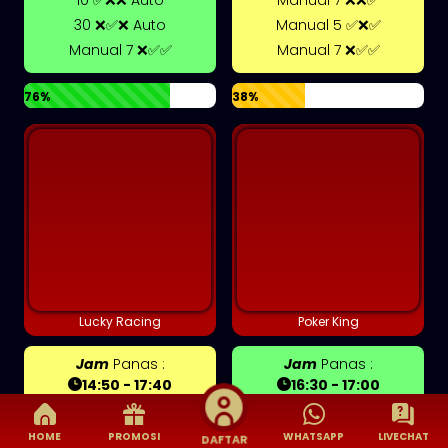
30 ❌✅❌ Auto
Manual 5 ✅❌✅
Manual 7 ❌✅✅
Manual 7 ❌✅✅
76%
38%
Lucky Racing
Poker King
Jam
Panas :
Jam
Panas :
14:50 - 17:40
16:30 - 17:00
Pola
Gacor :
Pola
Gacor :
HOME
PROMOSI
WHATSAPP
LIVECHAT
DAFTAR
Manual 7 ❌❌✅
Manual 7 ❌❌✅