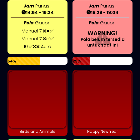
Jam
Panas :
Jam
Panas :
14:54 - 15:24
16:29 - 19:04
Pola
Gacor :
Pola
Gacor :
Manual 7 ❌❌✅
WARNING!
Manual 7 ❌✅✅
Pola belum tersedia
untuk saat ini
10 ✅❌❌ Auto
54%
29%
Birds and Animals
Happy New Year