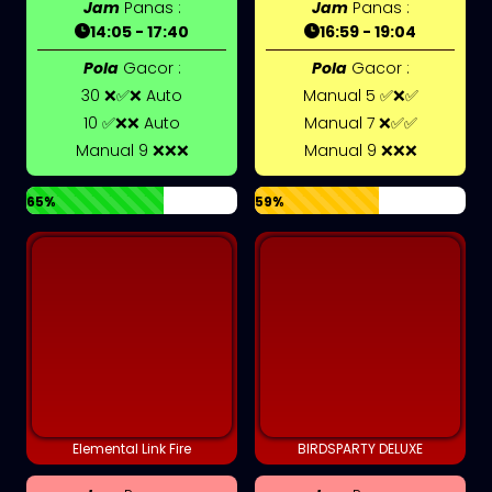
Jam
Panas :
Jam
Panas :
14:05 - 17:40
16:59 - 19:04
Pola
Gacor :
Pola
Gacor :
30 ❌✅❌ Auto
Manual 5 ✅❌✅
10 ✅❌❌ Auto
Manual 7 ❌✅✅
Manual 9 ❌❌❌
Manual 9 ❌❌❌
65%
59%
Elemental Link Fire
BIRDSPARTY DELUXE