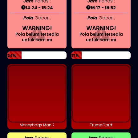
Jam
Panas :
Jam
Panas :
14:24 - 15:24
16:17 - 19:52
Pola
Gacor :
Pola
Gacor :
WARNING!
WARNING!
Pola belum tersedia
Pola belum tersedia
untuk saat ini
untuk saat ini
24%
17%
Moneybags Man 2
TrumpCard
Jam
Panas :
Jam
Panas :