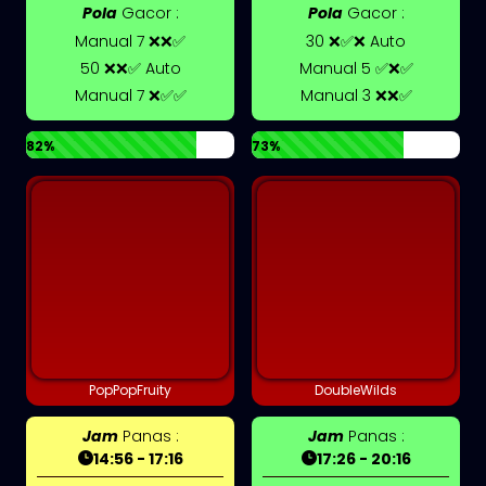
Pola
Gacor :
Pola
Gacor :
Manual 7 ❌❌✅
30 ❌✅❌ Auto
50 ❌❌✅ Auto
Manual 5 ✅❌✅
Manual 7 ❌✅✅
Manual 3 ❌❌✅
82%
73%
PopPopFruity
DoubleWilds
Jam
Panas :
Jam
Panas :
14:56 - 17:16
17:26 - 20:16