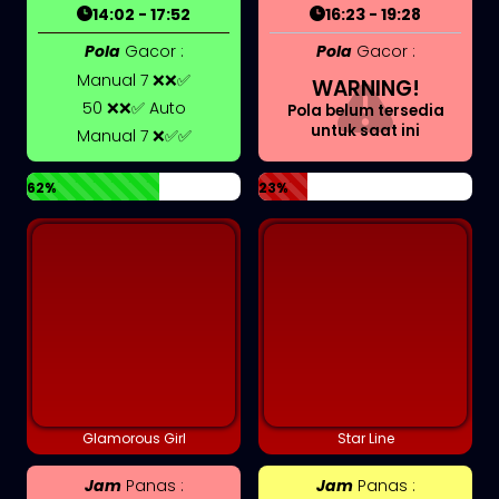
14:02 - 17:52
16:23 - 19:28
Pola
Gacor :
Pola
Gacor :
Manual 7 ❌❌✅
WARNING!
50 ❌❌✅ Auto
Pola belum tersedia
untuk saat ini
Manual 7 ❌✅✅
62%
23%
Glamorous Girl
Star Line
Jam
Panas :
Jam
Panas :