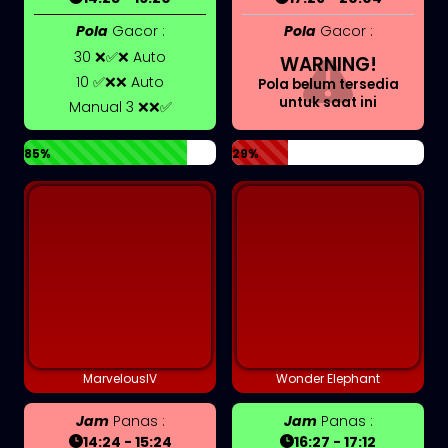
Pola
Gacor :
Pola
Gacor :
30 ❌✅❌ Auto
WARNING!
10 ✅❌❌ Auto
Pola belum tersedia
untuk saat ini
Manual 3 ❌❌✅
85%
29%
MarvelousIV
Wonder Elephant
Jam
Panas :
Jam
Panas :
14:24 - 15:24
16:27 - 17:12