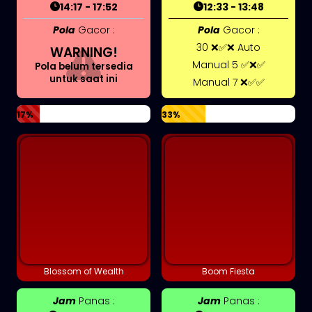
14:17 - 17:52
12:33 - 13:48
Pola
Gacor :
Pola
Gacor :
30 ❌✅❌ Auto
WARNING!
Manual 5 ✅❌✅
Pola belum tersedia
untuk saat ini
Manual 7 ❌✅✅
17%
33%
Blossom of Wealth
Boom Fiesta
Jam
Panas :
Jam
Panas :