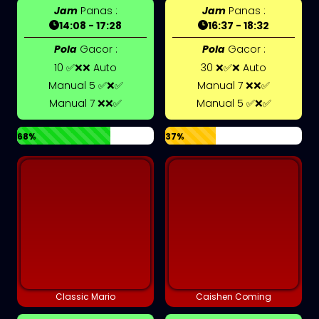
Jam
Panas :
Jam
Panas :
14:08 - 17:28
16:37 - 18:32
Pola
Gacor :
Pola
Gacor :
10 ✅❌❌ Auto
30 ❌✅❌ Auto
Manual 5 ✅❌✅
Manual 7 ❌❌✅
Manual 7 ❌❌✅
Manual 5 ✅❌✅
68%
37%
Classic Mario
Caishen Coming